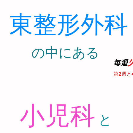
東整形外科
​の中にある
診
毎週
第2週と
小児科
と