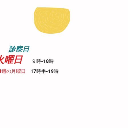
察日​
火曜日
９
時-18時
4週の月曜日
17時半-19時