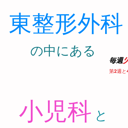
東整形外科
​の中にある
診
毎週
第2週と
小児科
と