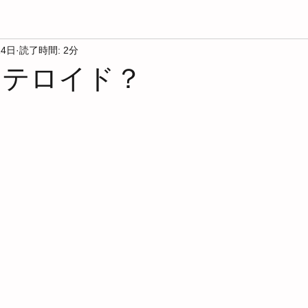
14日
読了時間: 2分
脱ステロイド？
と評価されています。