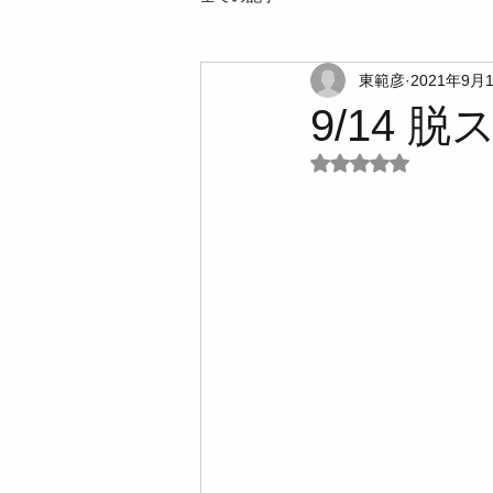
東範彦
2021年9月
9/14 
5つ星のうちNaN