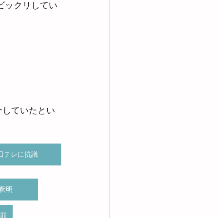
ビックリしてい
介していたとい
日テレに抗議
釈明
罪