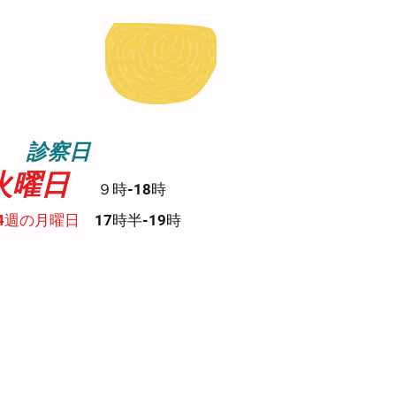
察日​
火曜日
９
時-18時
4週の月曜日
17時半-19時