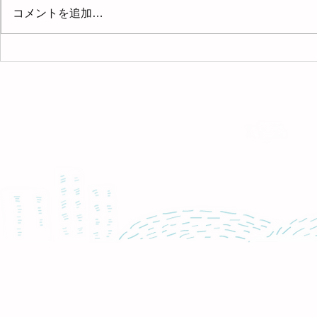
5/23(土)、24(日)に内覧会を
コメントを追加…
開催