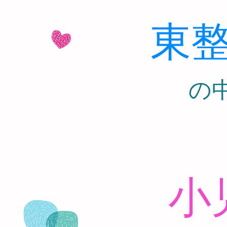
東
​
小