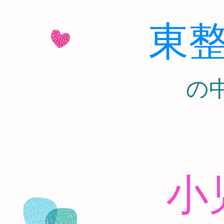
東
​
小