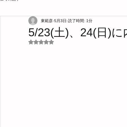
東範彦
5月3日
読了時間: 1分
5/23(土)、24(日
5つ星のうちNaNと評価されています。