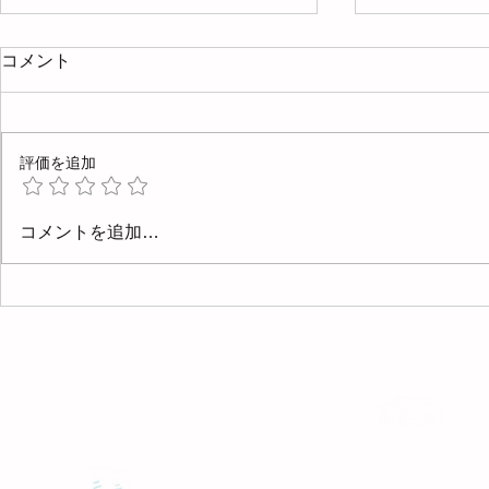
コメント
評価を追加
4月と5月
5/23(土)、24(日)に内覧会を
コメントを追加…
開催