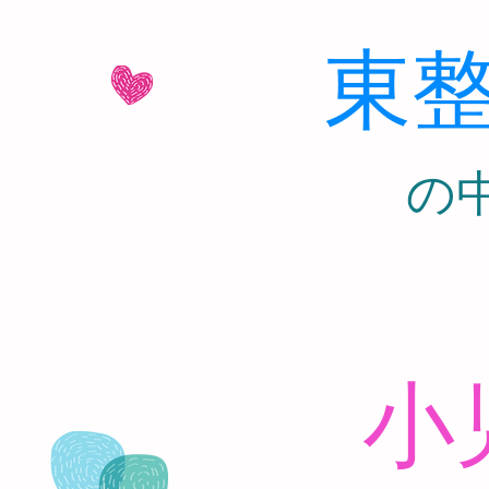
東
​
小