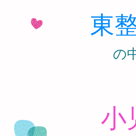
東
​
小