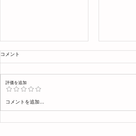
コメント
評価を追加
4月と5月
5/23(土)、24(日)に内覧会を
コメントを追加…
開催