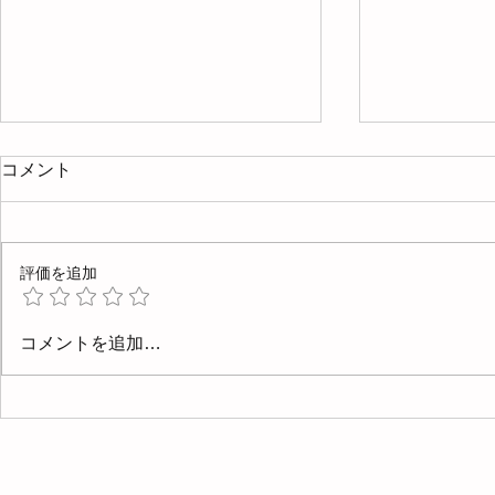
コメント
評価を追加
4月と5月
5/23(土)、24(日)に内覧会を
コメントを追加…
開催