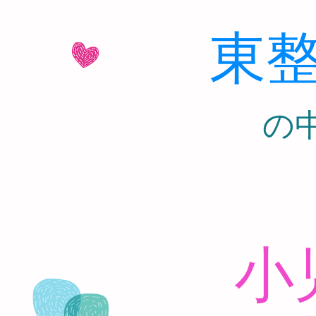
東
​
小