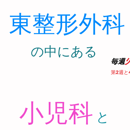
東整形外科
​の中にある
診
毎週
第2週と
小児科
と