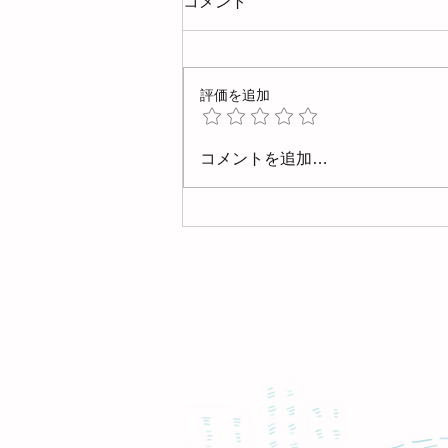
コメント
評価を追加
5/23(土)、24(日)に内覧会を
コメントを追加…
開催