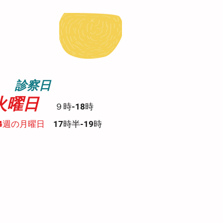
察日​
火曜日
９
時-18時
4週の月曜日
17時半-19時