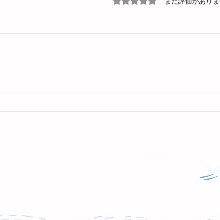
5つ星のうち0と評価され
まだ評価がありま
4月と5月の診療予定
3/
す！